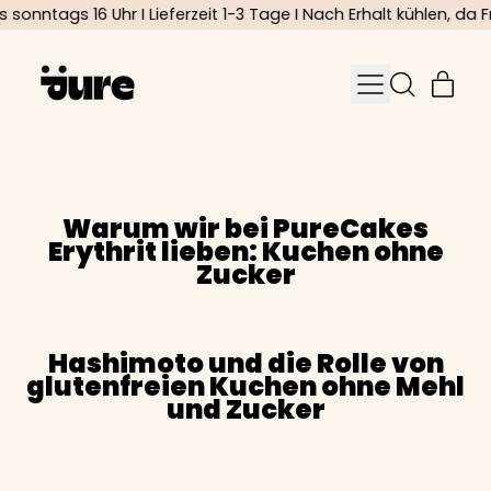
sonntags 16 Uhr I Lieferzeit 1-3 Tage I Nach Erhalt kühlen, d
Menu
Art
Durchsuch
unsere
Einka
Seite
Warum wir bei PureCakes
Erythrit lieben: Kuchen ohne
Zucker
Hashimoto und die Rolle von
glutenfreien Kuchen ohne Mehl
und Zucker